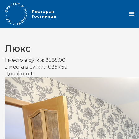
Ресторан
Гостиница
Люкс
1 место в сутки:
8585,00
2 места в сутки:
10397,50
Доп фото 1: