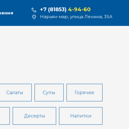
+7 (81853)
4-94-60
жения
Нарьян-мар, улица Ленина, 35А
Салаты
Супы
Горячее
Десерты
Напитки