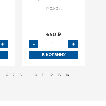
120/50 г.
650 ₽
+
-
+
В КОРЗИНУ
6
7
8
...
10
11
12
13
14
...